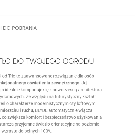
KI DO POBRANIA
IATŁO DO TWOJEGO OGRODU
od Trio to zaawansowane rozwiązanie dla osób
nkcjonalnego oświetlenia zewnętrznego
. Jej
gn idealnie komponuje się z nowoczesną architekturą
rzydomowych. Ze względu na futurystyczny kształt
zeń o charakterze modernistycznym czy loftowym.
mierzchu i ruchu
, BLYDE automatycznie włącza
 co zwiększa komfort i bezpieczeństwo użytkowania
starcza przyjemne światło orientacyjne na poziomie
u wzrasta do pełnych 100%.