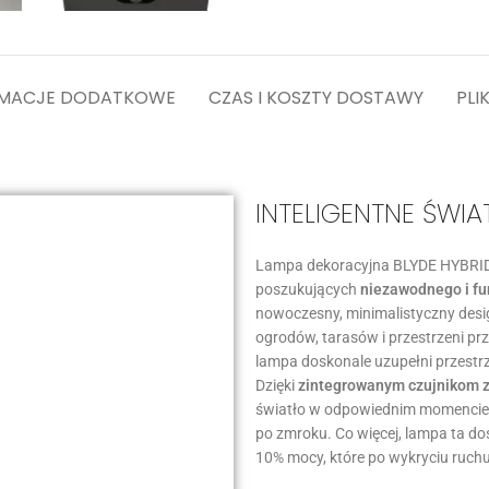
RMACJE DODATKOWE
CZAS I KOSZTY DOSTAWY
PLI
INTELIGENTNE ŚW
Lampa dekoracyjna BLYDE HYBRID 
poszukujących
niezawodnego i fu
nowoczesny, minimalistyczny desi
ogrodów, tarasów i przestrzeni p
lampa doskonale uzupełni przestr
Dzięki
zintegrowanym czujnikom z
światło w odpowiednim momencie,
po zmroku. Co więcej, lampa ta do
10% mocy, które po wykryciu ruch