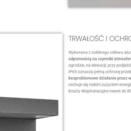
TRWAŁOŚĆ I OCH
Wykonana z solidnego odlewu alu
odpornością na czynniki atmosfe
ogrodzie, na elewacji, przy podjeź
IP65 oznacza pełną ochronę przed 
bezproblemowe działanie przez wi
cechuje się niskim zużyciem energ
koszty eksploatacyjne nawet do 8