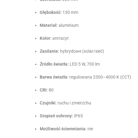
Głębokość:
130 mm
Materiał:
aluminium
Kolor:
antracyt
Zasilanie:
hybrydowe (solar/sieć)
Źródło światła:
LED 5 W, 700 lm
Barwa światła:
regulowana 2300–4000 K (CCT)
CRI:
80
Czujniki:
ruchu i zmierzchu
Stopień ochrony:
IP65
Możliwość ściemniania:
nie