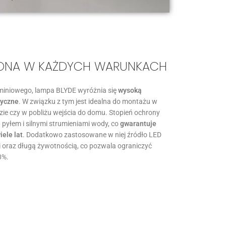
RONA W KAŻDYCH WARUNKACH
miniowego, lampa BLYDE wyróżnia się
wysoką
ryczne
. W związku z tym jest idealna do montażu w
dzie czy w pobliżu wejścia do domu. Stopień ochrony
pyłem i silnymi strumieniami wody, co
gwarantuje
ele lat
. Dodatkowo zastosowane w niej źródło LED
ii oraz długą żywotnością, co pozwala ograniczyć
0%.