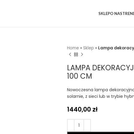
SKLEP
O NAS
TREN
Home
»
Sklep
»
Lampa dekoracyj
LAMPA DEKORACYJN
100 CM
Nowoczesna lampa dekoracyjna B
solarnie, z sieci lub w trybie h
1440,00
zł