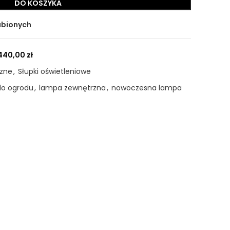
DO KOSZYKA
ubionych
440,00
zł
rzne
,
Słupki oświetleniowe
do ogrodu
,
lampa zewnętrzna
,
nowoczesna lampa